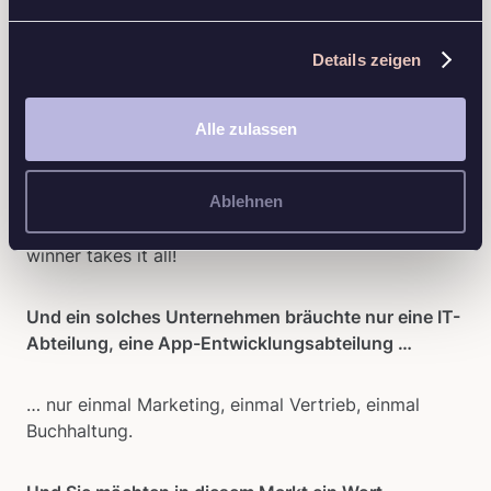
sicher?
Details zeigen
Die Digitalisierung wird ganz klar diesen Bereich
umfassen. Es werden bereits enorme Investitionen in
diesem Bereich vorgenommen. Und im digitalen
Alle zulassen
Bereich haben sich bis jetzt stets Unternehmen
herauskristallisiert, die marktbeherrschend werden.
Ablehnen
Denken Sie an Google, Amazon, Facebook mit
Instagram … Im Internet gibt es die Tendenz: The
winner takes it all!
Und ein solches Unternehmen bräuchte nur eine IT-
Abteilung, eine App-Entwicklungsabteilung …
… nur einmal Marketing, einmal Vertrieb, einmal
Buchhaltung.