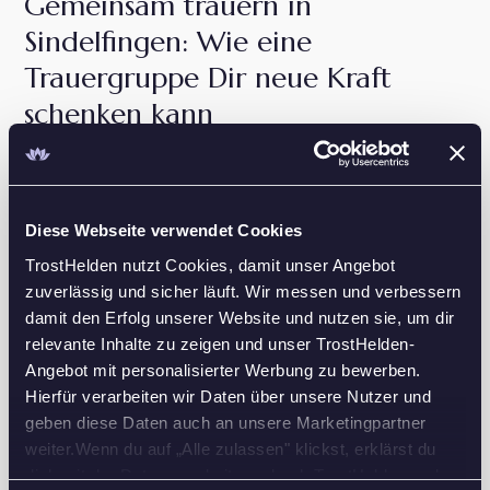
Gemeinsam trauern in
Sindelfingen: Wie eine
Trauergruppe Dir neue Kraft
schenken kann
Der Verlust eines geliebten Menschen kann Dich in
eine tiefe Einsamkeit stürzen. Gerade in Sindelfingen
und Umgebung findest Du in einer Trauergruppe
Diese Webseite verwendet Cookies
einen geschützten Raum, in dem Du Deine Gefühle
mit Menschen teilen kannst, die Ähnliches
TrostHelden nutzt Cookies, damit unser Angebot
durchleben. Die Erfahrung zeigt, dass der Austausch
zuverlässig und sicher läuft. Wir messen und verbessern
mit anderen Trauernden besonders heilsam ist und
damit den Erfolg unserer Website und nutzen sie, um dir
neue Perspektiven eröffnet [Ökumenischer
relevante Inhalte zu zeigen und unser TrostHelden-
Hospizdienst Böblingen].
Angebot mit personalisierter Werbung zu bewerben.
Hierfür verarbeiten wir Daten über unsere Nutzer und
geben diese Daten auch an unsere Marketingpartner
In einer begleiteten Gruppe kannst Du Dich mit
weiter.Wenn du auf „Alle zulassen" klickst, erklärst du
Deiner Trauer gesehen und verstanden fühlen. Die
dich mit der Datenverarbeitung durch TrostHelden und
regelmäßigen Treffen bieten Dir die Möglichkeit,