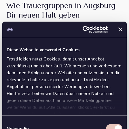
Wie Trauergruppen in Augsburg
Dir neuen Halt geben
Der Verlust eines geliebten Menschen kann Deine
Welt erschüttern und tiefe Einsamkeit hinterlassen. In
Augsburg findest Du in Trauergruppen einen
geschützten Raum, in dem Du Deine Gefühle mit
Diese Webseite verwendet Cookies
Menschen teilen kannst, die Ähnliches durchleben.
TrostHelden nutzt Cookies, damit unser Angebot
Der Austausch mit anderen Trauernden ermöglicht es
zuverlässig und sicher läuft. Wir messen und verbessern
Dir, Dich verstanden zu fühlen und neue
damit den Erfolg unserer Website und nutzen sie, um dir
Perspektiven zu gewinnen [Kontaktstelle
relevante Inhalte zu zeigen und unser TrostHelden-
Trauerbegleitung].
Angebot mit personalisierter Werbung zu bewerben.
Hierfür verarbeiten wir Daten über unsere Nutzer und
In einer Atmosphäre von Verständnis und Mitgefühl
geben diese Daten auch an unsere Marketingpartner
kannst Du in Deinem eigenen Tempo trauern. Die
weiter.Wenn du auf „Alle zulassen" klickst, erklärst du
Erfahrung zeigt, dass der Austausch mit anderen
dich mit der Datenverarbeitung durch TrostHelden und
Betroffenen besonders heilsam ist, da sie Deine
seine Marketingpartner einverstanden. Falls du dem nicht
Einwilligungsauswahl
Situation aus eigener Erfahrung nachempfinden
zustimmen oder das Setzen der Cookies einschränken
Notwendig