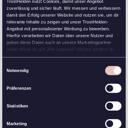
TrostHelden nutzt Cookies, damit unser Angebot
zuverlässig und sicher läuft. Wir messen und verbessern
Gleichzeitig ermöglicht dir eine Trauerreise, dich
damit den Erfolg unserer Website und nutzen sie, um dir
selbst neu zu entdecken. Fern von gewohnten Rollen
relevante Inhalte zu zeigen und unser TrostHelden-
und Erwartungen kannst du dich auf deine innere
Angebot mit personalisierter Werbung zu bewerben.
Stimme konzentrieren. Dies fördert die
Hierfür verarbeiten wir Daten über unsere Nutzer und
Selbstfindung und hilft dir, deine Identität nach dem
geben diese Daten auch an unsere Marketingpartner
Verlust neu zu definieren.
weiter.Wenn du auf „Alle zulassen" klickst, erklärst du
dich mit der Datenverarbeitung durch TrostHelden und
Heilsame Wirkung der Natur
seine Marketingpartner einverstanden. Falls du dem nicht
Einwilligungsauswahl
zustimmen oder das Setzen der Cookies einschränken
Notwendig
Besonders Reisen in die Natur können tröstend
möchtest, klicke auf „Ablehnen". Du kannst deine Wahl
wirken. Die Weite der Landschaft, das Rauschen des
jederzeit anpassen.
Meeres oder die Stille der Berge vermitteln ein
Präferenzen
Gefühl von Geborgenheit und Verbundenheit.
Naturerlebnisse können dir helfen, deine Trauer in
einen größeren Zusammenhang einzuordnen und
Statistiken
Trost zu finden.
Marketing