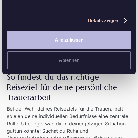
Eine Trauerreise bietet dir auch die Möglichkeit, dich
mit anderen Kulturen und deren Umgang mit Tod und
Trauer auseinanderzusetzen. Dies kann deine eigene
Details zeigen
Sichtweise erweitern und dir neue Wege im
Trauerprozess aufzeigen. Du erkennst, dass du mit
deinem Schmerz nicht allein bist und es vielfältige
Alle zulassen
Formen gibt, Abschied zu nehmen und zu gedenken.
Ablehnen
So findest du das richtige
Reiseziel für deine persönliche
Trauerarbeit
Bei der Wahl deines Reiseziels für die Trauerarbeit
spielen deine individuellen Bedürfnisse eine zentrale
Rolle. Überlege, was dir in deiner jetzigen Situation
guttun könnte: Suchst du Ruhe und