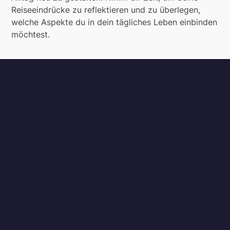
Reiseeindrücke zu reflektieren und zu überlegen,
welche Aspekte du in dein tägliches Leben einbinden
möchtest.
Vielleicht hast du auf deiner Reise Rituale oder
Praktiken kennengelernt, die dir gutgetan haben.
Überlege, wie du diese in deinen Tagesablauf
integrieren kannst. Das könnte eine kurze
Morgenmeditation sein oder ein abendlicher
Spaziergang in der Natur, bei dem du bewusst an die
verstorbene Person denkst [Worden].
Neue Perspektiven im Alltag umsetzen
Die räumliche Distanz während der Reise hat dir
möglicherweise geholfen, deine Lebenssituation aus
einem neuen Blickwinkel zu betrachten. Nutze diese
frische Perspektive, um Veränderungen in deinem