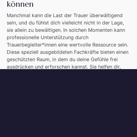
können
Manchmal kann die Last der Trauer überwältigend
sein, und du fühlst dich vielleicht nicht in der Lage,
sie allein zu bewältigen. In solchen Momenten kann
professionelle Unterstützung durch
Trauerbegleiter*innen eine wertvolle Ressource sein.
Diese speziell ausgebildeten Fachkräfte bieten einen
geschützten Raum, in dem du deine Gefühle frei
ausdrücken und erforschen kannst. Sie helfen dir,
deine Emotionen zu verstehen und zu verarbeiten,
ohne dich zu drängen oder zu urteilen.
Trauerbegleitung kann besonders hilfreich sein, wenn
du Symptome einer komplizierten Trauer erlebst.
Dazu gehören anhaltende intensive Traurigkeit,
Schwierigkeiten, den Alltag zu bewältigen, oder das
Gefühl, im Trauerprozess festzustecken. Studien
zeigen, dass etwa 7% der Trauernden eine