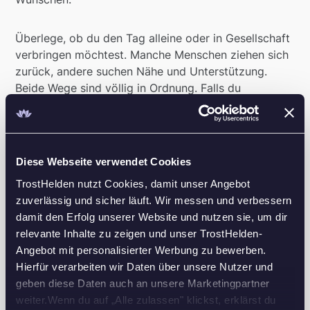
Überlege, ob du den Tag alleine oder in Gesellschaft
verbringen möchtest. Manche Menschen ziehen sich
zurück, andere suchen Nähe und Unterstützung.
Beide Wege sind völlig in Ordnung. Falls du
Gesellschaft bevorzugst, informiere deine
Angehörigen oder Freund*innen frühzeitig über deine
Pläne. So können sie sich den Tag freihalten und für
dich da sein.
Diese Webseite verwendet Cookies
TrostHelden nutzt Cookies, damit unser Angebot
Gestaltung des Gedenktages
zuverlässig und sicher läuft. Wir messen und verbessern
damit den Erfolg unserer Website und nutzen sie, um dir
Die Gestaltung des Jahrestags kann sehr individuell
relevante Inhalte zu zeigen und unser TrostHelden-
sein. Vielleicht möchtest du das Grab besuchen,
Angebot mit personalisierter Werbung zu bewerben.
Fotos anschauen oder einen Spaziergang an einen
Hierfür verarbeiten wir Daten über unsere Nutzer und
bedeutsamen Ort unternehmen. Im Judentum wird
geben diese Daten auch an unsere Marketingpartner
traditionell am Jahrestag die "Jahrzeit" begangen, oft
weiter.Wenn du auf „Alle zulassen" klickst, erklärst du
verbunden mit dem Setzen des Grabsteins