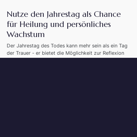
Nutze den Jahrestag als Chance
für Heilung und persönliches
Wachstum
Der Jahrestag des Todes kann mehr sein als ein Tag
der Trauer - er bietet die Möglichkeit zur Reflexion
und zum persönlichen Wachstum. Betrachte diesen
Tag als Gelegenheit, deine Entwicklung seit dem
Verlust zu würdigen. Erkenne die Stärke, die du
bewiesen hast, und die Fortschritte, die du in deinem
Trauerprozess gemacht hast.
Überlege, welche positiven Veränderungen der
Verlust in deinem Leben angestoßen hat. Vielleicht
hast du neue Prioritäten gesetzt, Beziehungen
vertieft oder verborgene Fähigkeiten in dir entdeckt.
Diese Erkenntnisse können dir helfen, den Verlust in